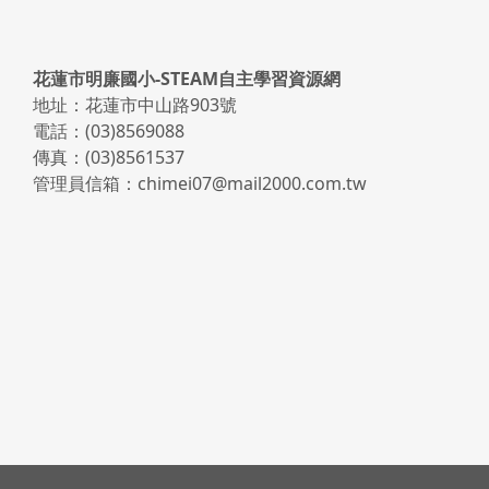
頁尾區域內容
花蓮市明廉國小-STEAM自主學習資源網
地址：花蓮市中山路903號
電話：(03)8569088
傳真：(03)8561537
管理員信箱：chimei07@mail2000.com.tw