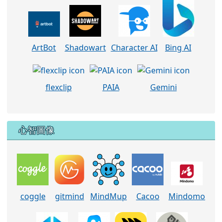
ArtBot
Shadowart
Character AI
Bing AI
flexclip
PAIA
Gemini
心智圖像
coggle
gitmind
MindMup
Cacoo
Mindomo