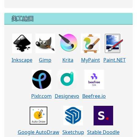
美工繪圖
Inkscape
Gimp
Krita
MyPaint
Paint.NET
Pixlr.com
Designevo
Beefree.io
Google AutoDraw
Sketchup
Stable Doodle