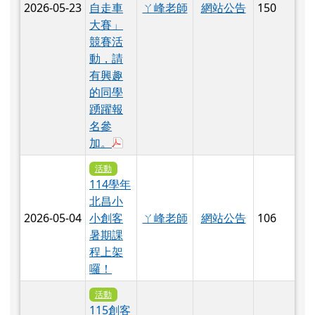
2026-05-23
ㄚ峰老師
網站公告
150
自走車
大賽」
競賽活
動，請
有興趣
的同學
踴躍報
名參
於彈跳視窗觀看：花蓮縣第七屆太平洋盃 P
加。
活動
114學年
北昌小
2026-05-04
ㄚ峰老師
網站公告
106
小創客
暑期課
程上架
囉！
活動
115創客