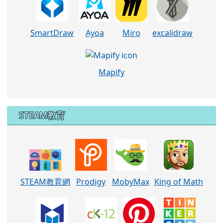
SmartDraw
Ayoa
Miro
excalidraw
Mapify
STEAM教育
STEAM教育網
Prodigy
MobyMax
King of Math