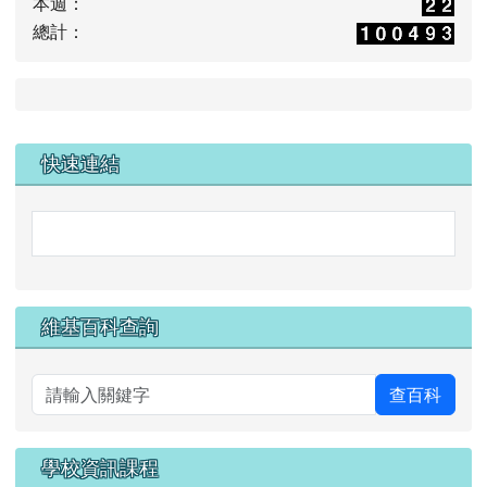
本週：
總計：
右邊區域內容
快速連結
link to https://accounts.g
link to https://accounts.google.com/v3/signin/ide
維基百科查詢
查百科
學校資訊課程