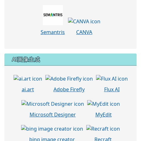
Semantris
CANVA
AI圖像生成
ai.art
Adobe Firefly
Flux AI
Microsoft Designer
MyEdit
bing image creator
Recraft