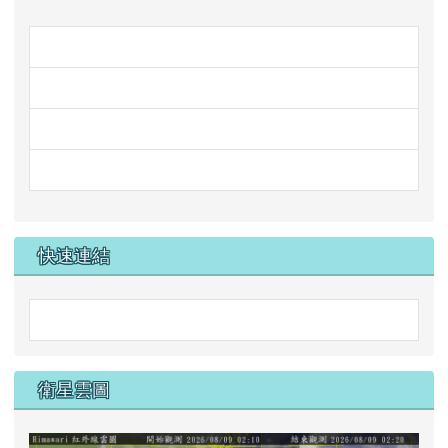
ink to https://international.i
link to https://international
link to https://www.ai.quanta
link to https://www.habook.c
link to https://www.habook.
link to https://www.habook.
link to https://www.habook.c
快速連結
link to https://www.google.co
衛星雲圖