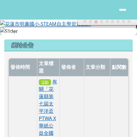
花蓮市明廉國小-STEAM自主學習
跳至主內容區
頁尾區域
上中區域內容
網站公告
文章標
發佈時間
發佈者
文章分類
點閱數
題
有
活動
關「花
蓮縣第
七屆太
平洋盃
PTWA X
華紙公
益全國