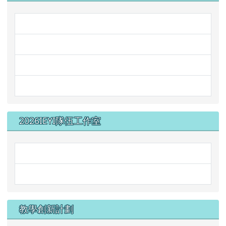
link to https://steam.mleps.hl
link to https://steam.mleps
link to https://steam.mleps
2026IEYI隊伍工作室
教學創新計劃