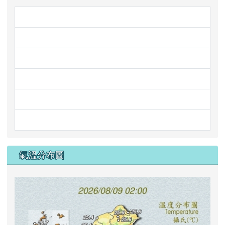
link to https://adl.edu.tw/H
link to https://cloud.edu.tw/ \
link to https://www.junyiacad
link to https://945cloud.knsh
link to https://www.hle.com.t
link to https://nanidigi.onecl
氣溫分布圖