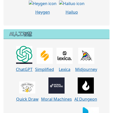
Heygen
Hailuo
AI人工智慧
ChatGPT
Simplified
Lexica
Midjourney
Quick Draw
Moral Machines
AI Dungeon