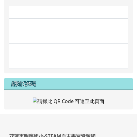
link to https://www.mleps.hlc
link to https://www.face
link to https://prs.mleps.hlc
link to https://www.faceboo
link to https://dshps.blogspo
網站QR碼
頁尾區域內容
花蓮市明廉國小-STEAM自主學習資源網