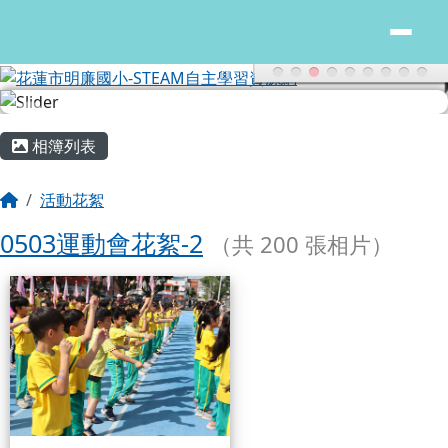
花蓮市明廉國小-STEAM自主學習
跳至主內容區
主內容區域
頁尾區域
相簿列表
回首頁
活動花絮
0503運動會花絮-2
（共 200 張相片）
相簿列表
0503運動會花絮-2