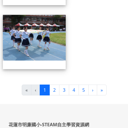
0503運動會花絮-2
(目前頁次)
下一頁
最後頁
«
‹
1
2
3
4
5
›
»
頁尾區域內容
花蓮市明廉國小-STEAM自主學習資源網