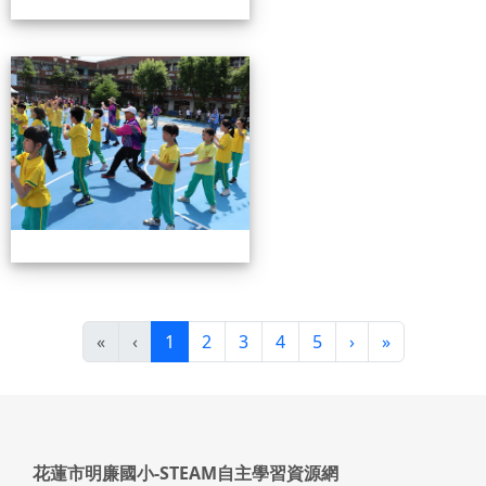
0503運動會花絮-3
(目前頁次)
下一頁
最後頁
«
‹
1
2
3
4
5
›
»
頁尾區域內容
花蓮市明廉國小-STEAM自主學習資源網