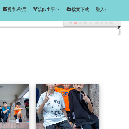
明廉e郵局
親師生平台
檔案下載
登入
604畢業特輯
604畢業特輯