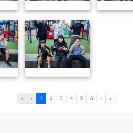
604畢業特輯
604畢業特輯
(目前頁次)
下一頁
最後頁
«
‹
1
2
3
4
5
6
›
»