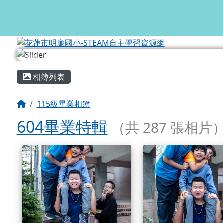
花蓮市明廉國小-STEA
跳至主內容區
頁尾區域
主內容區域
相簿列表
回首頁
115級畢業相簿
604畢業特輯
（共 287 張相片
相簿列表
604畢業特輯