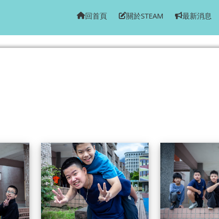
M自主學習資源網
回首頁
關於STEAM
最新消息
）
604畢業特輯
604畢業特輯