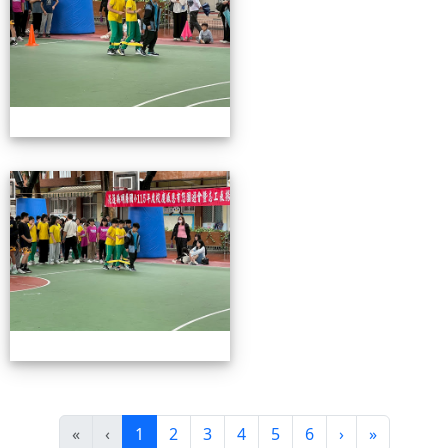
115校慶園遊會01
(目前頁次)
下一頁
最後頁
«
‹
1
2
3
4
5
6
›
»
頁尾區域內容
花蓮市明廉國小-STEAM自主學習資源網