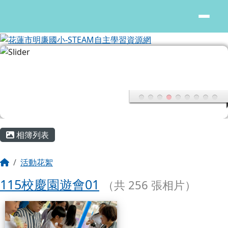
花蓮市明廉國小-STEAM自主學習
跳至主內容區
主內容區域
頁尾區域
相簿列表
回首頁
活動花絮
115校慶園遊會01
（共 256 張相片）
相簿列表
115校慶園遊會01