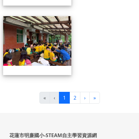
115池南校外教學
(目前頁次)
下一頁
最後頁
«
‹
1
2
›
»
頁尾區域內容
花蓮市明廉國小-STEAM自主學習資源網