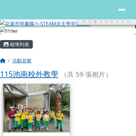
花蓮市明廉國小-STEAM自主學習
跳至主內容區
主內容區域
頁尾區域
相簿列表
回首頁
活動花絮
115池南校外教學
（共 59 張相片）
相簿列表
115池南校外教學